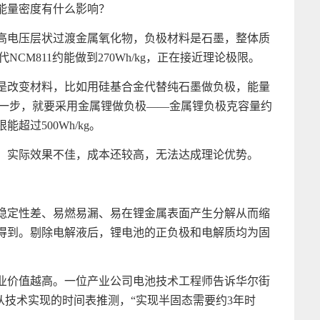
能量密度有什么影响？
高电压层状过渡金属氧化物，负极材料是石墨，整体质
NCM811约能做到270Wh/kg，正在接近理论极限。
是改变材料，比如用硅基合金代替纯石墨做负极，能量
更进一步，就要采用金属锂做负极——金属锂负极克容量约
超过500Wh/kg。
，实际效果不佳，成本还较高，无法达成理论优势。
稳定性差、易燃易漏、易在锂金属表面产生分解从而缩
得到。剔除电解液后，锂电池的正负极和电解质均为固
业价值越高。一位产业公司电池技术工程师告诉华尔街
从技术实现的时间表推测，“实现半固态需要约3年时