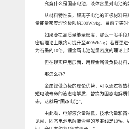
究竟什么是固态电池，液体含量对电池的
从材料特性看，锂离子电池的正极材料是
量能量密度理论极限约300Wh/kg，目前宁德时代
如果要提高质量能量密度，那么一般手段
密度理论上限约可提升至400Wh/kg；若要
为石墨的10倍，锂金属电池能量密度的理论上限能
但在现实应用层面，用锂金属做负极材料
那怎么办？
金属锂做负极的理论优势，可以通过将热
短电池寿命的液态电解质，替换为固态电解质
态，这就是“固态电池”。
由此看，电解液含量越低，技术含量和商
见闻，固态电池电解液含量的基准线是10%。
间，全固态约为5年或更长。”