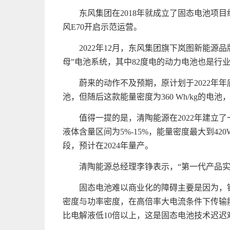
东风集团在2018年就成立了固态电池项目
风E70开启示范运营。
2022年12月，东风集团旗下岚图新能源
母”电池系统，其中82度电的动力电池也是行
蔚来的动作不及预期，原计划于2022年
池，但随后这款能量密度为360 Wh/kg的电
值得一提的是，清陶能源在2022年建立了
液体含量区间为5%-15%，能量密度最大到42
段，预计在2024年量产。
清陶能源总经理李铮表示，“第一代产品实际
固态电池难以商业化的障碍主要是因为，
密度与功率密度，在高倍率大电流条件下传输
比电解液低10倍以上，这是固态电池技术迟