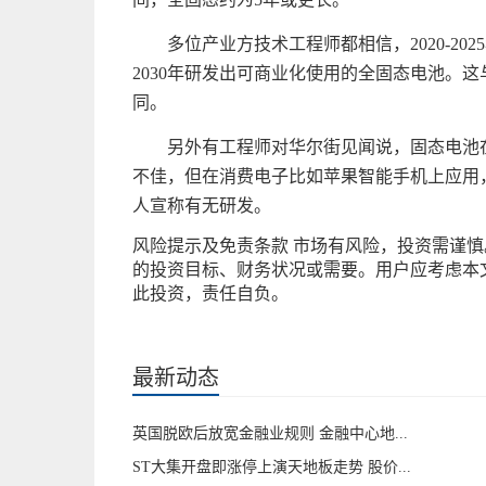
多位产业方技术工程师都相信，2020-2
2030年研发出可商业化使用的全固态电池。
同。
另外有工程师对华尔街见闻说，固态电池
不佳，但在消费电子比如苹果智能手机上应用
人宣称有无研发。
风险提示及免责条款 市场有风险，投资需谨
的投资目标、财务状况或需要。用户应考虑本
此投资，责任自负。
关键词：
能量密度
最新动态
英国脱欧后放宽金融业规则 金融中心地...
ST大集开盘即涨停上演天地板走势 股价...