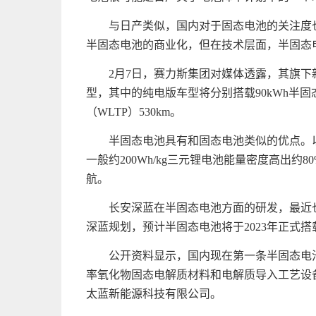
与日产类似，国内对于固态电池的关注度
半固态电池的商业化，但在技术层面，半固态
2月7日，赛力斯集团对媒体透露，其旗下新
型，其中的纯电版车型将分别搭载90kWh半固
（WLTP）530km。
半固态电池具有和固态电池类似的优点。以国
一般约200Wh/kg三元锂电池能量密度高出
航。
长安深蓝在半固态电池方面的研发，最近
深蓝规划，预计半固态电池将于2023年正式搭
公开资料显示，国内现在第一条半固态电池
率氧化物固态电解质材料和电解质导入工艺设
太蓝新能源科技有限公司。