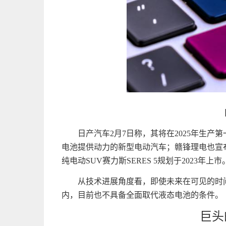
日产汽车2月7日称，其将在2025年生产
电池提供动力的新型电动汽车；赣锋理电也宣
纯电动SUV赛力斯SERES 5规划于2023年上市
从技术进展角度看，即使未来在可见的时
内，目前也不具备全面取代液态电池的条件。
巨头