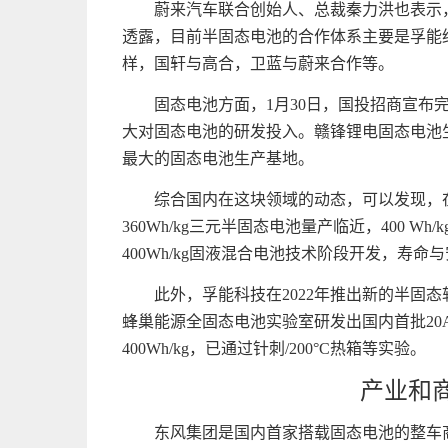
蔚来汽车联合创始人、总裁秦力洪也表示，
透露，目前半固态电池的合作体系主要是孚能
样，国轩与高合，卫蓝与蔚来合作等。
固态电池方面，1月30日，国投招商宣布
大对固态电池的研发投入。赣锋锂电固态电池
最大的固态电池生产基地。
综合国内在这块领域的动态，可以发现，
360Wh/kg三元半固态电池量产临近，400 
400Wh/kg固液混合电池技术阶段开发，寿
此外，孚能科技在2022年推出新的半固态
蜂巢能源全固态电池实验室研发出国内首批20Ah
400Wh/kg，已通过针刺/200°C热箱等实验。
产业和
东风集团是国内首家搭载固态电池的整车