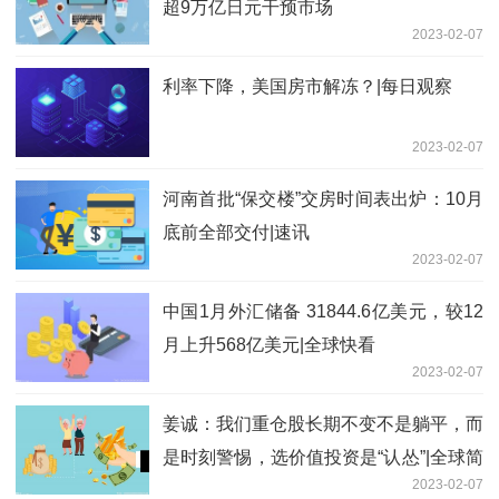
超9万亿日元干预市场
2023-02-07
利率下降，美国房市解冻？|每日观察
2023-02-07
河南首批“保交楼”交房时间表出炉：10月
底前全部交付|速讯
2023-02-07
中国1月外汇储备 31844.6亿美元，较12
月上升568亿美元|全球快看
2023-02-07
姜诚：我们重仓股长期不变不是躺平，而
是时刻警惕，选价值投资是“认怂”|全球简
2023-02-07
讯