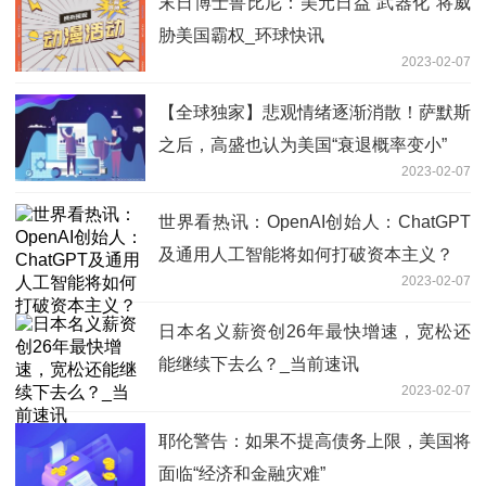
末日博士鲁比尼：美元日益“武器化”将威
胁美国霸权_环球快讯
2023-02-07
【全球独家】悲观情绪逐渐消散！萨默斯
之后，高盛也认为美国“衰退概率变小”
2023-02-07
世界看热讯：OpenAI创始人：ChatGPT
及通用人工智能将如何打破资本主义？
2023-02-07
日本名义薪资创26年最快增速，宽松还
能继续下去么？_当前速讯
2023-02-07
耶伦警告：如果不提高债务上限，美国将
面临“经济和金融灾难”