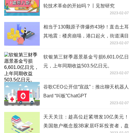
轮技术革命的开始吗？丨见智研究
2023-02-07
相当于130颗原子弹爆炸43秒！直击土耳
其地震：楼房崩塌，港口起火，街道满目
2023-02-07
疮痍 今亮点
软银第三财季愿景基金亏损6,601.0亿日
元，上年同期收益503.5亿日元。
2023-02-07
谷歌CEO公开信“宣战”：推出聊天机器人
Bard “叫板”ChatGPT
2023-02-07
天天关注：趁高位赶紧增发10亿美元！
美国散户概念股3B家居吓坏投资者，盘
2023-02-07