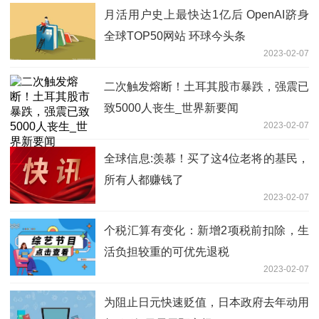
月活用户史上最快达1亿后 OpenAI跻身
全球TOP50网站 环球今头条
2023-02-07
二次触发熔断！土耳其股市暴跌，强震已
致5000人丧生_世界新要闻
2023-02-07
全球信息:羡慕！买了这4位老将的基民，
所有人都赚钱了
2023-02-07
个税汇算有变化：新增2项税前扣除，生
活负担较重的可优先退税
2023-02-07
为阻止日元快速贬值，日本政府去年动用