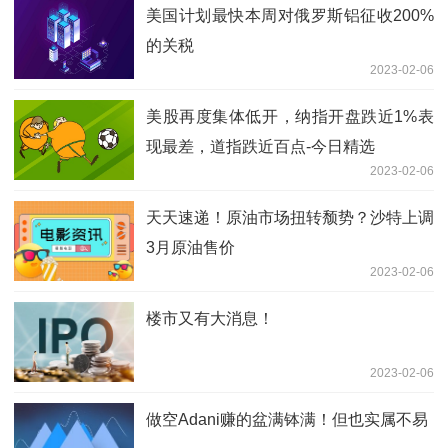
美国计划最快本周对俄罗斯铝征收200%
的关税
2023-02-06
美股再度集体低开，纳指开盘跌近1%表
现最差，道指跌近百点-今日精选
2023-02-06
天天速递！原油市场扭转颓势？沙特上调
3月原油售价
2023-02-06
楼市又有大消息！
2023-02-06
做空Adani赚的盆满钵满！但也实属不易