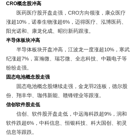
CRO概念股冲高
医药医疗股开盘走强，CRO方向领涨，康众医疗
涨超10%，诺泰生物涨超6%，迈得医疗、泓博医药、
阳光诺和、康龙化成、昭衍新药跟涨。
半导体板块冲高
半导体板块开盘冲高，江波龙一度涨超10%，寒武
纪涨超7%，富瀚微、瑞芯微、全志科技、中颖电子等
纷纷走强。
固态电池概念股走强
固态电池概念股继续走强，金龙羽2连板，德尔股
份、翔丰华、珈伟新能、赣锋锂业等跟涨。
信创软件股走低
信创、软件股开盘走低，中远海科跌超9%，润和
软件跌超6%，中科信息、恒银科技、科大国创、初灵
信息等跟跌。