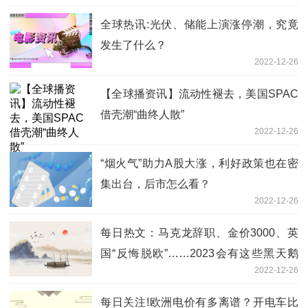
全球热讯:光伏、储能上演涨停潮，究竟
发生了什么？
2022-12-26
【全球播资讯】流动性褪去，美国SPAC
借壳潮“曲终人散”
2022-12-26
“烟火气”助力A股大涨，利好政策也在密
集出台，后市怎么看？
2022-12-26
每日热文：马克龙辞职、金价3000、英
国“反悔脱欧”……2023会有这些黑天鹅
2022-12-26
吗？
每日关注!欧洲电价有多离谱？开电车比