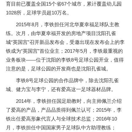
育目前已覆盖全国15个省67个城市，累计覆盖幼儿园
1028所，足球学员超10万名。
2015年8月，李铁担任河北华夏幸福足球队主教
练。次月，由华夏幸福开发的房地产项目沈阳孔雀
城“英国宫”召开新品发布会，受邀出现在发布会上的李
铁成为“英国宫”首位业主；2017年5月，李铁最重视的
业务板块——位于沈阳的李铁8号足球公园开业，值得
注意的是，足球公园的开发商也是沈阳孔雀城。
李铁8号足球公园的合作品牌中，除去沈阳孔雀
城、健力宝与李宁，还有爱高这一足球器材品牌。
2014年，李铁担任国足助教时，向主帅佩兰介绍
了爱高的产品，产品品质得到佩兰认可；2015年，李
铁出任爱高形象代言人与全球技术总监；2016年10
月，李铁担任中国国家男子足球队中方助理教练；