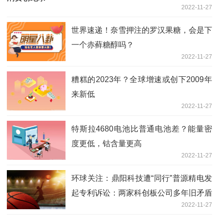
2022-11-27
世界速递！奈雪押注的罗汉果糖，会是下
一个赤藓糖醇吗？
2022-11-27
糟糕的2023年？全球增速或创下2009年
来新低
2022-11-27
特斯拉4680电池比普通电池差？能量密
度更低，钴含量更高
2022-11-27
环球关注：鼎阳科技遭“同行”普源精电发
起专利诉讼：两家科创板公司多年旧矛盾
2022-11-27
重燃？