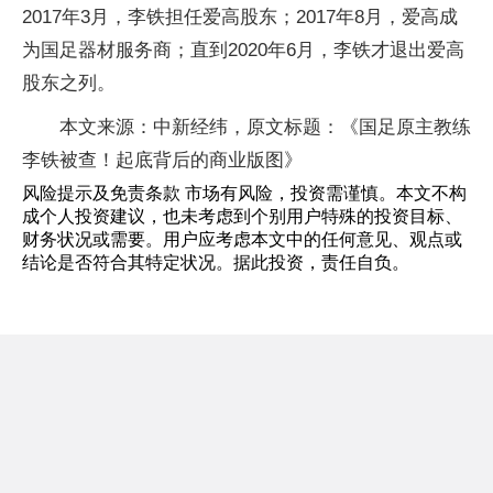
2017年3月，李铁担任爱高股东；2017年8月，爱高成
为国足器材服务商；直到2020年6月，李铁才退出爱高
股东之列。
本文来源：中新经纬，原文标题：《国足原主教练
李铁被查！起底背后的商业版图》
风险提示及免责条款 市场有风险，投资需谨慎。本文不构
成个人投资建议，也未考虑到个别用户特殊的投资目标、
财务状况或需要。用户应考虑本文中的任何意见、观点或
结论是否符合其特定状况。据此投资，责任自负。