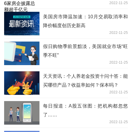
2022-11-25
美国房市降温加速：10月交易取消率和
降价幅度创历史新高
2022-11-25
假日购物季前景黯淡，美国就业市场“旺
季不旺”
2022-11-25
天天资讯：个人养老金投资十问十答：能
买哪些产品？收益率如何？保本吗？
2022-11-25
每日报道：A股五张图：把机构都忽悠
了……
2022-11-25