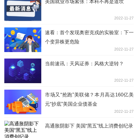
美国就业市场紧张：本科不再是道坎
2022-11-27
速看：首个发现奥密克戎的实验室：下一
个变异株更危险
2022-11-27
当前速讯：天风证券：风格大逆转？
2022-11-27
市场又“抢跑”美联储？本月高达160亿美
元“抄底”美国企业债基金
2022-11-27
高通胀阴影下 美国“黑五”线上消费创纪录