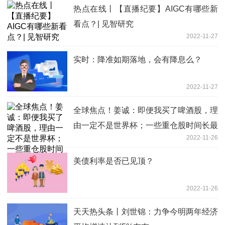
热点在线丨【直播纪要】AIGC有哪些新
看点？| 见智研究
2022-11-27
实时：降准如期落地，会有降息么？
2022-11-27
全球焦点！姜诚：即便我买了啤酒股，理
由一定不是世界杯；一些重仓股时间长最
2022-11-26
关键点是它
美债利率是否已见顶？
2022-11-26
天天热头条丨刘世锦：力争今明两年经济