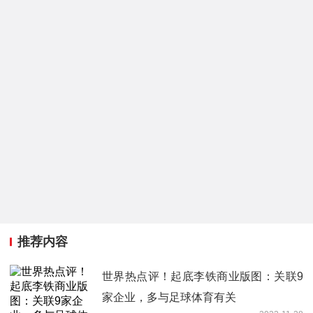
推荐内容
世界热点评！起底李铁商业版图：关联9
家企业，多与足球体育有关