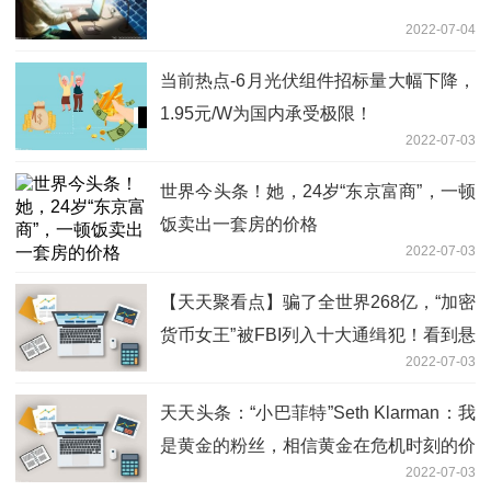
2022-07-04
当前热点-6月光伏组件招标量大幅下降，
1.95元/W为国内承受极限！
2022-07-03
世界今头条！她，24岁“东京富商”，一顿
饭卖出一套房的价格
2022-07-03
【天天聚看点】骗了全世界268亿，“加密
货币女王”被FBI列入十大通缉犯！看到悬
2022-07-03
赏金额，网友表示：就这？
天天头条：“小巴菲特”Seth Klarman：我
是黄金的粉丝，相信黄金在危机时刻的价
2022-07-03
值