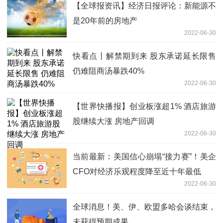
【全球报资讯】经济日报评论：新能源不
是20年前的房地产
2022-06-30
快看点丨解禁期到来 股东承诺延长限售
仍难阻商汤暴跌40%
2022-06-30
【世界快播报】创业板涨超1% 酒店旅游
股继续大涨 房地产回调
2022-06-30
当前最新：美国信心崩塌“接力赛”！美企
CFO对经济乐观程度降至近十年最低
2022-06-30
全球消息！美、伊、欧盟多哈会谈结束，
未获得预期成果