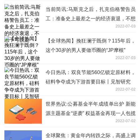
当前简讯:马斯克之后，扎克伯格警告员
工：准备史上最差之一的经济衰退，不想
2022-07-03
干可以走
【全球热闻】挽狂澜于既倒？115年后，
这个30岁的男人要做币圈的“JP摩根”
2022-07-03
今日热讯：双良节能560亿锁定原材料，
硅料争夺成为下游首要目标丨见智研究
2022-07-02
世界热议:公募基金半年成绩单出炉 新能
源主题基金“逆袭” 权益基金再现一人包揽
2022-07-02
前三
全球聚焦：黄金年内转跌之际，高盛上调