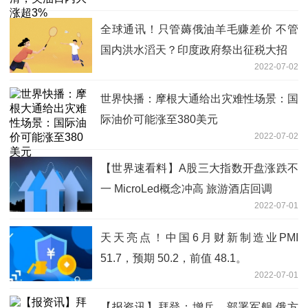
全球通讯！只管薅俄油羊毛赚差价 不管
国内洪水滔天？印度政府祭出征税大招
2022-07-02
世界快播：摩根大通给出灾难性场景：国
际油价可能涨至380美元
2022-07-02
【世界速看料】A股三大指数开盘涨跌不
一 MicroLed概念冲高 旅游酒店回调
2022-07-01
天天亮点！中国6月财新制造业PMI
51.7，预期 50.2，前值 48.1。
2022-07-01
【报资讯】拜登：增兵，部署军舰 俄方