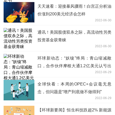
天天速看：迎接暴风骤雨！白宫正分析油
价涨到200美元经济会怎样
2022-06-30
通讯！美国股债双杀之际，高流动性另类
投资基金获青睐
2022-06-30
环球新动态：“妖镍”终局：青山缩减敞
口，合作伙伴摩根大通1.2亿美元认亏出
2022-06-29
局
全球快看：本周的OPEC+会议毫无悬
念，但问题是“增产到底做不做得到”
2022-06-29
【环球新要闻】恒生科技跌超2% 新能源