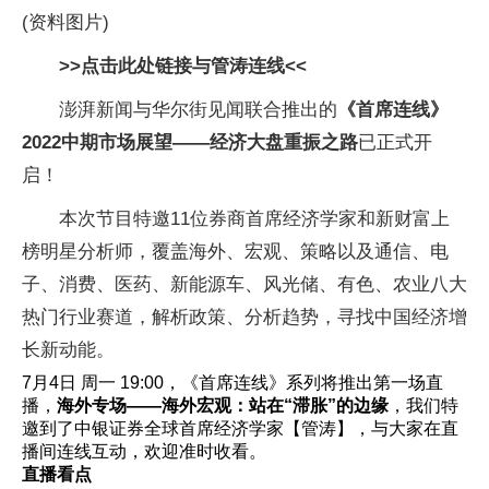
(资料图片)
>>点击此处链接与管涛连线<<
澎湃新闻与华尔街见闻联合推出的
《首席连线》
2022中期市场展望——经济大盘重振之路
已正式开
启！
本次节目特邀11位券商首席经济学家和新财富上
榜明星分析师，覆盖海外、宏观、策略以及通信、电
子、消费、医药、新能源车、风光储、有色、农业八大
热门行业赛道，解析政策、分析趋势，寻找中国经济增
长新动能。
7月4日 周一 19:00，《首席连线》系列将推出第一场直
播，
海外专场——海外宏观：站在“滞胀”的边缘
，我们特
邀到了中银证券全球首席经济学家【管涛】，与大家在直
播间连线互动，欢迎准时收看。
直播看点