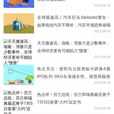
2022-06-30
全球观速讯丨汽车巨头Stellantis警告：
如果电动汽车不降价，汽车市场恐将崩塌
2022-06-30
天天微速讯：瑞银：滞胀只是少数事件，
全球经济更有可能陷入“慢胀”
2022-06-30
焦点关注：曾拒马云投资如今跻身A股
IPO队列 SKG头顶成长性、假货风险抢
2022-06-30
滩创业板
热点评！芬兰总统：芬兰和瑞典最迟将于
7月5日签署“入约”议定书
2022-06-30