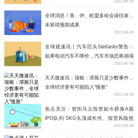
2022-06-30
全球消息！美、伊、欧盟多哈会谈结束，
未获得预期成果
2022-06-30
全球观速讯丨汽车巨头Stellantis警告：
如果电动汽车不降价，汽车市场恐将崩塌
2022-06-30
天天微速讯：瑞银：滞胀只是少数事件，
全球经济更有可能陷入“慢胀”
2022-06-30
焦点关注：曾拒马云投资如今跻身A股
IPO队列 SKG头顶成长性、假货风险抢
2022-06-30
滩创业板