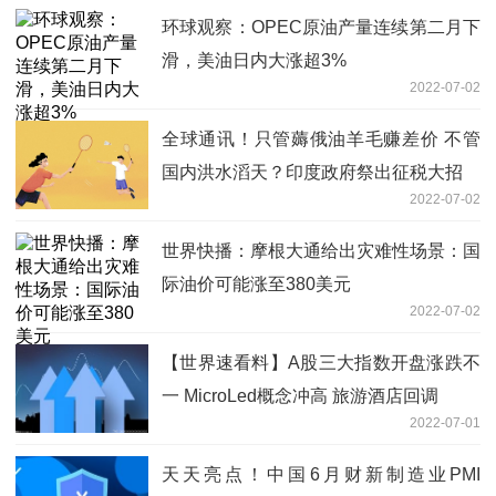
环球观察：OPEC原油产量连续第二月下
滑，美油日内大涨超3%
2022-07-02
全球通讯！只管薅俄油羊毛赚差价 不管
国内洪水滔天？印度政府祭出征税大招
2022-07-02
世界快播：摩根大通给出灾难性场景：国
际油价可能涨至380美元
2022-07-02
【世界速看料】A股三大指数开盘涨跌不
一 MicroLed概念冲高 旅游酒店回调
2022-07-01
天天亮点！中国6月财新制造业PMI