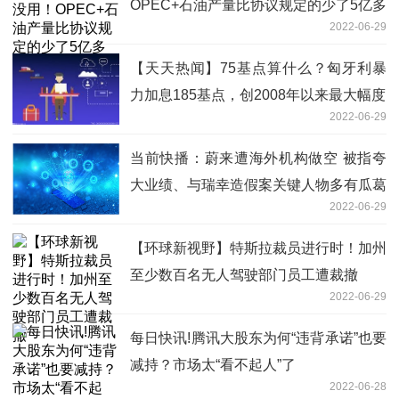
OPEC+石油产量比协议规定的少了5亿多
2022-06-29
桶
【天天热闻】75基点算什么？匈牙利暴
力加息185基点，创2008年以来最大幅度
2022-06-29
当前快播：蔚来遭海外机构做空 被指夸
大业绩、与瑞幸造假案关键人物多有瓜葛
2022-06-29
【环球新视野】特斯拉裁员进行时！加州
至少数百名无人驾驶部门员工遭裁撤
2022-06-29
每日快讯!腾讯大股东为何“违背承诺”也要
减持？市场太“看不起人”了
2022-06-28