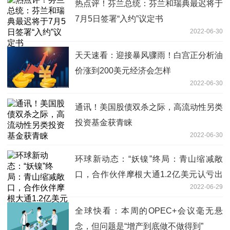
热点评！芬兰总统：芬兰和瑞典最迟将于
7月5日签署“入约”议定书
2022-06-30
天天速看：迎接暴风骤雨！白宫正分析油
价涨到200美元经济会怎样
2022-06-30
通讯！美国股债双杀之际，高流动性另类
投资基金获青睐
2022-06-30
环球新动态：“妖镍”终局：青山缩减敞
口，合作伙伴摩根大通1.2亿美元认亏出
2022-06-29
局
全球快看：本周的OPEC+会议毫无悬
念，但问题是“增产到底做不做得到”