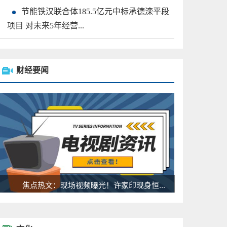
节能铁汉联合体185.5亿元中标承德滦平段
项目 对未来5年经营...
财经要闻
焦点热文：现场视频曝光！许家印现身恒...