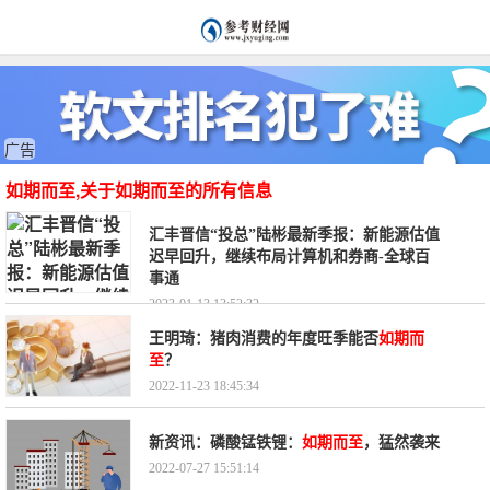
广告
如期而至,关于如期而至的所有信息
汇丰晋信“投总”陆彬最新季报：新能源估值
迟早回升，继续布局计算机和券商-全球百
事通
2023-01-13 13:52:32
王明琦：猪肉消费的年度旺季能否
如期而
至
？
2022-11-23 18:45:34
新资讯：磷酸锰铁锂：
如期而至
，猛然袭来
2022-07-27 15:51:14