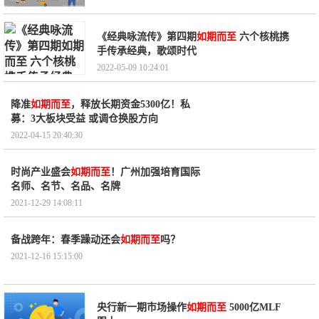
《经典咏流传》第四期
如期而至
六个核桃携
手传承经典，歌颂时代
2022-05-09 10:24:01
降准
如期而至
，释放长期资金5300亿！私
募：3大板块受益 或调仓换股方向
2022-04-15 20:40:30
时尚产业盛会
如期而至
！广州加强培育国际
名师、名节、名品、名牌
2021-12-29 14:08:11
备战跨年：春季躁动还会
如期而至
吗？
2021-12-16 15:15:00
央行新一期市场操作
如期而至
5000亿MLF