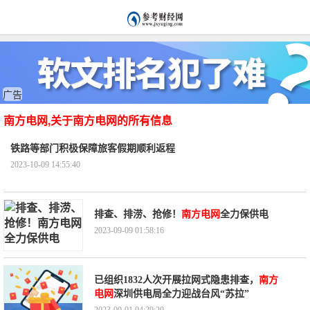
广告
南方电网,关于南方电网的所有信息
铁路等部门积极保障旅客假期顺利返程
2023-10-09 14:55:40
排查、排涝、抢修！
南方电网
全力保供电
2023-09-09 01:58:16
已组织1832人次开展拉网式隐患排查，
南方
电网
深圳供电局全力迎战台风“苏拉”