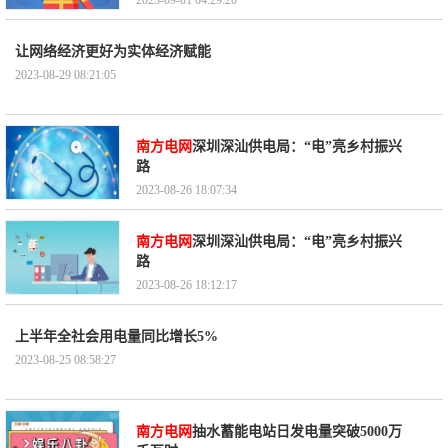
2023-09-01 04:29:20
让网络经济更好为实体经济赋能
2023-08-29 08:21:05
南方电网
深圳深汕供电局：“电”亮乡村振兴
路
2023-08-26 18:07:34
南方电网
深圳深汕供电局：“电”亮乡村振兴
路
2023-08-26 18:12:17
上半年全社会用电量同比增长5%
2023-08-25 08:58:27
南方电网
抽水蓄能电站日发电量突破5000万