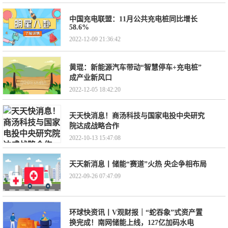
中国充电联盟：11月公共充电桩同比增长
58.6%
2022-12-09 21:36:42
黄琨：新能源汽车带动“智慧停车+充电桩”
成产业新风口
2022-12-05 18:42:20
天天快消息！商汤科技与国家电投中央研究
院达成战略合作
2022-10-13 15:47:08
天天新消息丨储能“赛道”火热 央企争相布局
2022-09-26 07:47:09
环球快资讯丨V观财报｜“蛇吞象”式资产置
换完成！南网储能上线，127亿加码水电