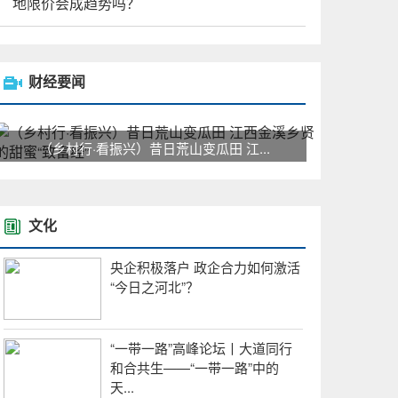
地限价会成趋势吗？
财经要闻
（乡村行·看振兴）昔日荒山变瓜田 江...
文化
央企积极落户 政企合力如何激活
“今日之河北”？
“一带一路”高峰论坛丨大道同行
和合共生——“一带一路”中的
天...