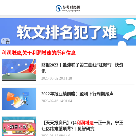
广告
利润增速,关于利润增速的所有信息
财报2023丨盐津铺子第二曲线“狂飙”？ 快资
讯
2023-03-02 20:11:28
2022年报业绩前瞻：盈利下行周期尾声
2023-02-16 14:01:04
【天天报资讯】Q4
利润增速
一正一负，宁王
让亿纬难望项背？| 见智研究