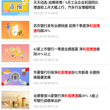
天天动态:由降转增！6月工业企业利润同比
增速较上月大幅上行，汽车行业增幅明显
2022-07-27 15:49:42
苏农银行发布业绩快报 前两个季度净
利润增
速
均超20%
2022-07-07 09:30:13
42家上市银行一季度业绩报喜 净
利润增速
维
持20%以上
2022-05-12 08:32:16
华夏银行归母净
利润增速
创七年新高 长期持
续稳健发展
2022-05-06 09:46:11
业绩普涨16家银行净
利润增速
超20% A股上
市银行成绩单出炉
2022-05-05 09:57:47