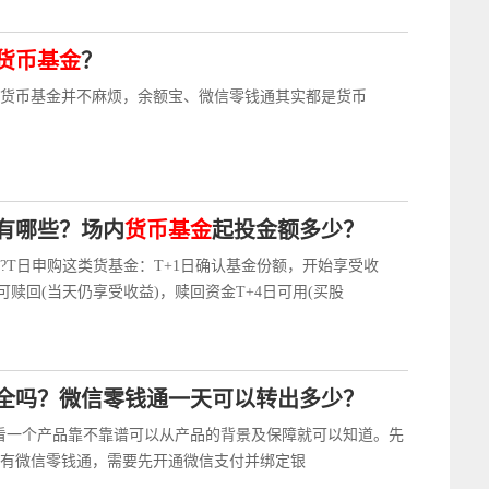
货币基金
？
货币基金并不麻烦，余额宝、微信零钱通其实都是货币
有哪些？场内
货币基金
起投金额多少？
?T日申购这类货基金：T+1日确认基金份额，开始享受收
可赎回(当天仍享受收益)，赎回资金T+4日可用(买股
全吗？微信零钱通一天可以转出多少？
看一个产品靠不靠谱可以从产品的背景及保障就可以知道。先
有微信零钱通，需要先开通微信支付并绑定银