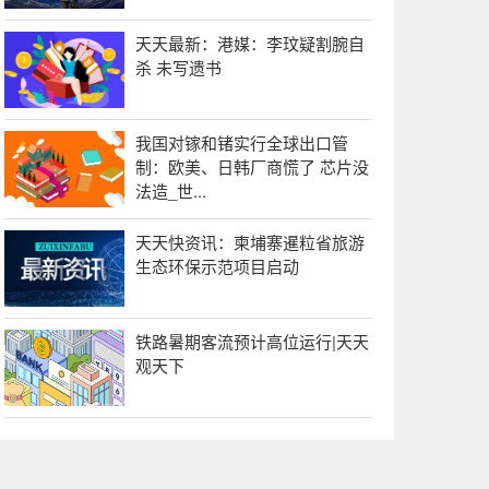
天天最新：港媒：李玟疑割腕自
杀 未写遗书
我国对镓和锗实行全球出口管
制：欧美、日韩厂商慌了 芯片没
法造_世...
天天快资讯：柬埔寨暹粒省旅游
生态环保示范项目启动
铁路暑期客流预计高位运行|天天
观天下