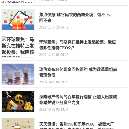
2023-01-06 20:40:42
焦点快报!硅谷码农的两难处境：留不下、
回不来
2022-12-27 20:06:42
环球聚焦：马斯克在推特上发起投票：我应
该卸任推特CEO么？
2022-12-19 08:56:27
瑞信宣布30亿现金回购要约 或为改革重组前
管理负债
2022-10-09 08:29:00
深陷破产传闻的百年投行瑞信 正加大出售或
缩减关键业务资产力度
2022-10-09 08:13:54
天天资讯：告别996和职场PUA，被裁大厂