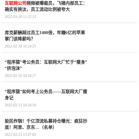
互联网公司
频频被曝裁员，飞猪内部员工：
确实有换汰，员工流动比例被夸大
2022-03-18 11:22:13
库克薪酬超过员工1400倍，年赚6亿的苹果
掌门该降薪吗？
2022-02-18 10:24:25
“程序猿”考公务员：互联网大厂忙于“瘦身”
“挤泡沫”
2022-02-16 10:24:17
“程序猿”如何考上公务员——互联网大厂瘦
身记
2022-02-15 10:24:10
股民炸锅！千亿顶流私募持仓曝光：疯狂抄
底！阿里、京东…（名单）
2022-02-12 13:47:03