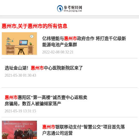
惠州市,关于惠州市的所有信息
亿纬锂能与
惠州市
政府合作 将打造千亿级新
能源电池产业集群
2022-02-08 08:32:21
选址金山湖！
惠州市
中心医院新院区来了
2021-05-30 01:30:43
惠州市
惠阳区“第一高楼”诚杰壹中心返租卖
房骗局，数百人被骗倾家荡产
2021-05-19 13:31:15
惠州市
银联移动支付“智慧公交”项目首先落
户志通公司运营