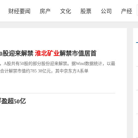
财经要闻
房产
文化
股票
公司
产经
50股迎来解禁
淮北矿业
解禁市值居首
一周，A股共有50股的部分股份迎来解禁。据Wind数据统计，以最
合计解禁市值约785 38亿元，其中京东方A系单
盈超50亿