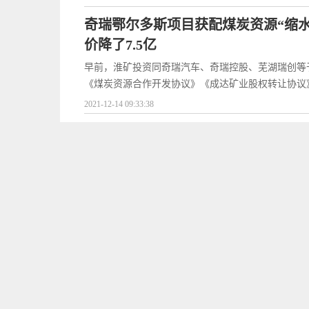
奇瑞鄂尔多斯项目获配煤炭资源“缩水
价降了7.5亿
早前，淮矿投资同奇瑞汽车、奇瑞控股、芜湖瑞创等于20
《煤炭资源合作开发协议》《成达矿业股权转让协议
2021-12-14 09:33:38