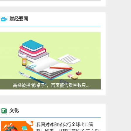
财经要闻
高盛被指“掀桌子”，百页报告看空数只...
文化
我国对镓和锗实行全球出口管
制：欧美、日韩厂商慌了 芯片没