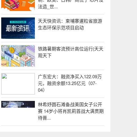
法造_世...
天天快资讯：柬埔寨暹粒省旅游
生态环保示范项目启动
铁路暑期客流预计高位运行|天天
观天下
广东宏大：融资净买入122.09万
元，融资余额13.25亿元（07-
04）
林希妤圆石滩备战美国女子公开
赛 14岁小将肖凯莉首战大满贯期
待晋...