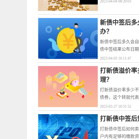
2023-04-04 08:29:03
新债中签后多
办？
新债中签后多久会自
债中签结果公布日期
2023-04-03 16:11:47
打新债溢价率
理？
打新债溢价率多少不
债券，这个转就代表
2023-03-27 10:51:52
打新债中签后
打新债中签后如何卖
户内有足够的缴款资