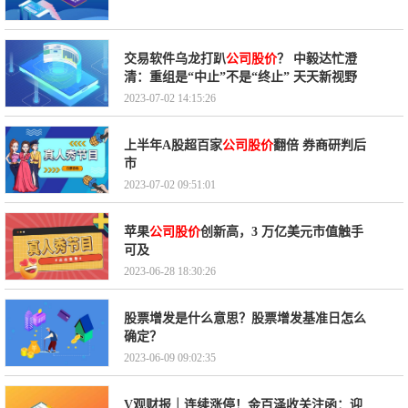
交易软件乌龙打趴
公司股价
？ 中毅达忙澄
清：重组是“中止”不是“终止” 天天新视野
2023-07-02 14:15:26
上半年A股超百家
公司股价
翻倍 券商研判后
市
2023-07-02 09:51:01
苹果
公司股价
创新高，3 万亿美元市值触手
可及
2023-06-28 18:30:26
股票增发是什么意思？股票增发基准日怎么
确定？
2023-06-09 09:02:35
V观财报｜连续涨停！金百泽收关注函：迎