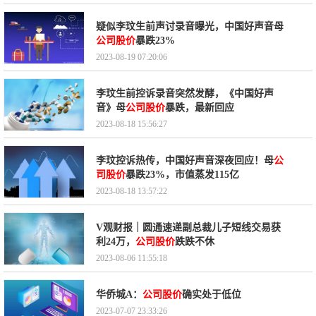
疑似李玟生前声讨录音曝光，中国好声音母
公司股价
暴跌23%
2023-08-19 07:20:06
李玟生前控诉录音突然发酵，《中国好声
音》母
公司股价
暴跌，最新回应
2023-08-18 15:56:27
李玟控诉热传，中国好声音深夜回应！母
公
司股价
暴跌23%，市值蒸发115亿
2023-08-18 13:57:22
V观财报｜圆通速递副总裁儿子短线交易获
利24万，
公司股价
跌跌不休
2023-08-06 11:55:18
华侨城A：
公司股价
确实处于低位
2023-07-07 23:33:26