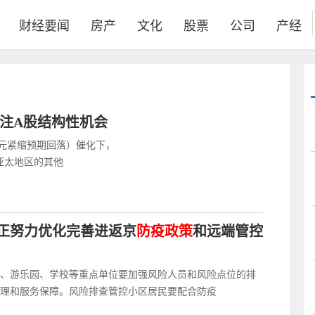
财经要闻
房产
文化
股票
公司
产经
关注A股结构性机会
元紧缩预期回落）催化下，
亚太地区的其他
正努力优化完善进返京
防疫政策
和远端管控
、游乐园、学校等重点单位要加强风险人员和风险点位的排
理和服务保障。风险排查管控小区居民要配合防疫