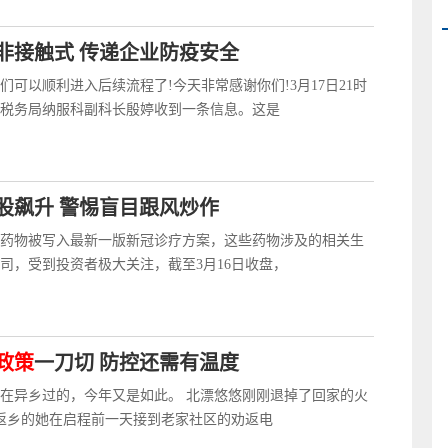
非接触式 传递企业防疫安全
们可以顺利进入后续流程了!今天非常感谢你们!3月17日21时
区税务局纳服科副科长殷婷收到一条信息。这是
股飙升 警惕盲目跟风炒作
药物被写入最新一版新冠诊疗方案，这些药物涉及的相关生
司，受到投资者极大关注，截至3月16日收盘，
政策
一刀切 防控还需有温度
在异乡过的，今年又是如此。 北漂悠悠刚刚退掉了回家的火
日返乡的她在启程前一天接到老家社区的劝返电