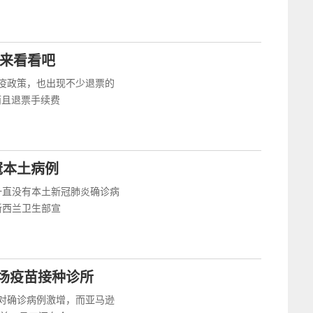
快来看看吧
疫政策，也出现不少退票的
而且退票手续费
冠本土病例
一直没有本土新冠肺炎确诊病
新西兰卫生部宣
场疫苗接种诊所
对确诊病例激增，而亚马逊