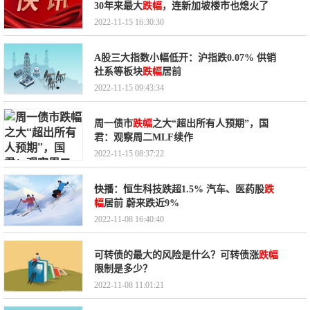
30年来最大
跌幅
，连新加坡楼市也熄火了
2022-11-15 16:30:30
A股三大指数小幅低开：沪指跌0.07% 供销
社系等板块
跌幅
居前
2022-11-15 09:43:34
周一债市
跌幅
之大“超出所有人预期”，国
君：观察周二MLF续作
2022-11-15 08:37:22
快播：恒生科技跌超1.5% 汽车、医药股
跌
幅
居前 蔚来跌近9%
2022-11-08 16:40:40
可转债的最大的风险是什么？可转债涨
跌幅
限制是多少？
2022-11-08 11:01:21