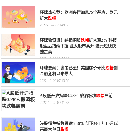
环球热推荐：欧洲央行加息75个基点，欧元
扩大
跌幅
2022-10-27 20:49:58
环球微资讯！纳指期货
跌幅
扩大至2% 科技
股盘后持续下挫 亚太股市高开 澳元短线快
速走高
2022-10-26 08:54:16
环球要闻：凛冬已至！美国房价环比
跌幅
创
金融危机以来最大
2022-10-26 07:43:56
A股低开沪指跌0.28% 酿酒板块
跌幅
居前
2022-10-25 09:41:33
港股恒生指数跌逾6.36% 创下2008年10月以
来最大单日
跌幅