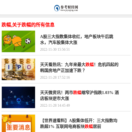
跌幅,关于跌幅的所有信息
A股三大指数集体收红，地产板块午后跳
水，汽车股集体大涨
2022-11-30 15:56:51
天天看热讯：九年来最大
跌幅
！危机四起的
韩国房地产正加速下跌 ？
2022-11-28 17:52:16
天天微资讯！两市
跌幅
缩窄沪指跌1.03% 酒
店板块逆市大涨
2022-11-28 14:45:49
【世界速看料】A股集体低开：三大指数均
跌超1% 互联网电商板块
跌幅
居前