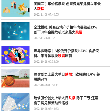
美国二手车价格暴跌 创雷曼兄弟危机以来最
大
跌幅
2022-11-08 07:49:55
全球播报:美商业地产价格年内暴跌超13%
创下08年金融危机以来最大
跌幅
2022-11-06 09:32:01
世界微动态丨A股低开沪指跌0.53% 食品饮
料、半导体板块
跌幅
居前
2022-10-28 09:33:09
瑞信创史上最大单日
跌幅
：欧股跌18.6% 美
股跌20%
2022-10-28 06:50:11
瑞信股价创史上最大日
跌幅
除了巨亏 还暴
露了挤兑和流动性违规
2022-10-28 05:44:33