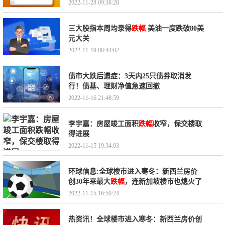
2022-11-28 09:38:28
三大股指本周均录得
跌幅
美油一度跌破80美
元大关
2022-11-19 08:44:02
债市大跌后遗症：3天内25只债券取消发
行！债基、理财净值急速回撤
2022-11-16 21:48:59
李宇嘉：房屋竣工面积
跌幅
收窄，保交楼取
得进展
2022-11-15 19:34:03
环球信息:全球楼市进入寒冬：新西兰房价
创30年来最大
跌幅
，连新加坡楼市也熄火了
2022-11-15 16:50:24
热资讯！全球楼市进入寒冬：新西兰房价创