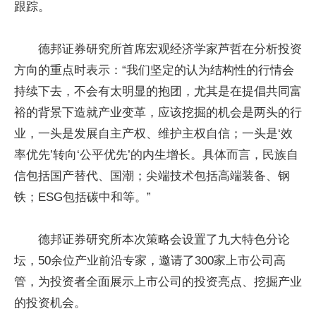
跟踪。
德邦证券研究所首席宏观经济学家芦哲在分析
投资
方向的重点时表示：“我们坚定的认为结构
性
的行情会
持续下去，不会有太明显的抱团，尤其是在提倡共同富
裕的背景下造就产业变革，应该挖掘的机会是两头的行
业，一头是发展自主产权、维护主权自信；一头是‘效
率优先’转向‘公
平
优先’的内生增长。具体而言，民族自
信包括国产替代、国潮；尖端技术包括高端装备、钢
铁；ESG包括碳中和等。”
德邦证券研究所本次策略会设置了九大特色分论
坛，50余位产业前沿专家，邀请了300家上市公司高
管，为
投资
者全面展示上市公司的
投资
亮点、挖掘产业
的
投资
机会。