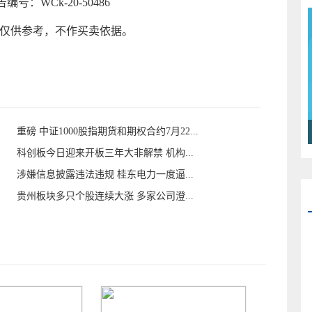
：WCk-20-50486
文仅供参考，不作买卖依据。
重磅 中证1000股指期货和期权合约7月22...
科创板今日迎来开板三年大非解禁 机构...
涉嫌信息披露违法违规 桂东电力一度逼...
贵州板块多只个股连续大涨 多家公司澄...