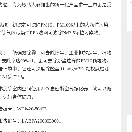
考验，专为敏感人群推出的新一代产品甫一上市更是受
系统，初滤芯可滤除PM10、PM100以上的大颗粒污染
等气体污染;HEPA滤网可滤除PM2.5颗粒污染物、
染设计，能强效除霾，可去除扬尘、工业排放烟尘、植物
去除率达99%*1，更可去除沙尘这样的PM10颗粒物。
中，它还可深度除醛至0.03mg/m³*2;经权威检测
N1病毒*3。
房等室内空间使用A.O.史密斯空气净化器，就可以随
，保持身体健康。
：WCk-20-50403
号：LABPA2003030601