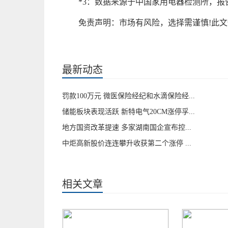
*3：数据来源于中国家用电器检测所，报告编号
免责声明：市场有风险，选择需谨慎!此
关键词：
最新动态
罚款100万元 微医保险经纪和水滴保险经...
储能板块表现活跃 新特电气20CM涨停孚...
地方国资改革提速 多家湖南国企宣布控...
中炬高新股价连连攀升收获第二个涨停 ...
相关文章