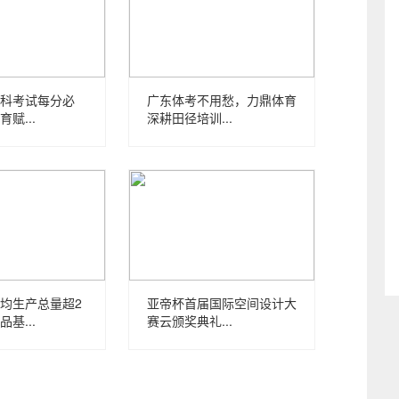
科考试每分必
广东体考不用愁，力鼎体育
赋...
深耕田径培训...
均生产总量超2
亚帝杯首届国际空间设计大
基...
赛云颁奖典礼...